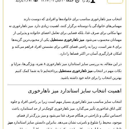
ری را
جمعه ۳۰ آبان ۰۴ | ۱۴:۴۷
۴,۲۷۲ بازديد
انتخاب میز ناهارخوری مناسب برای خانواده‌ها و افرادی که دوست دارند
مهمانی‌های خانوادگی یا دوستانه برگزار کنند، اهمیت زیادی دارد. میز ناهارخوری نه
تنها مکانی برای صرف غذا، بلکه فضایی برای تعامل اعضای خانواده و پذیرایی از
مهمانان محسوب می‌شود.
میز ناهارخوری مستطیل
یکی از محبوب‌ترین گزینه‌ها
برای ۸ نفر است، زیرا به راحتی فضای کافی برای نشستن افراد فراهم می‌کند و
امکان قرارگیری آسان در اکثر فضاها را دارد.
در این مقاله، به بررسی سایز استاندارد میز ناهارخوری ۸ نفره، ویژگی‌ها، مزایا و
نکات مهم در انتخاب
میز ناهارخوری مستطیل
پرداخته‌ایم تا به شما کمک کنیم
بهترین انتخاب را برای خانه خود داشته باشید.
اهمیت انتخاب سایز استاندارد میز ناهارخوری
انتخاب سایز مناسب میز ناهارخوری بسیار مهم است زیرا بر راحتی افراد و جلوه
کلی اتاق غذاخوری تأثیر می‌گذارد. میز ناهارخوری کوچک‌تر از حد استاندارد باعث
احساس تنگی و ناراحتی در هنگام صرف غذا می‌شود و میز بزرگ‌تر از فضای
موجود، محیط را شلوغ و نامرتب نشان می‌دهد. بنابراین دانستن سایز استاندارد
میز