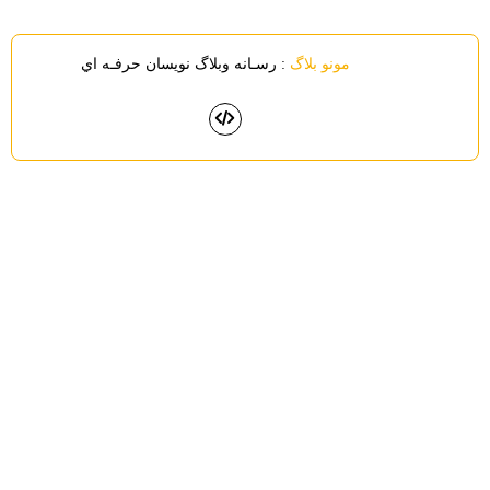
مونو بلاگ
: رسـانه وبلاگ نويسان حرفـه اي