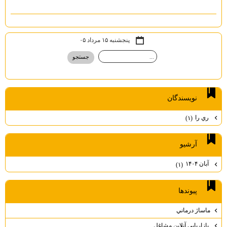
پنجشنبه ۱۵ مرداد ۰۵
نويسندگان
ري را
(۱)
آرشيو
آبان ۱۴۰۴
(۱)
پيوندها
ماساژ درماني
بازاريابي آنلاين مشاغل