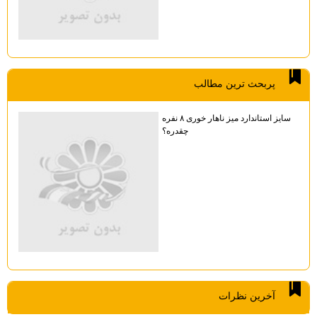
پربحث ترين مطالب
سایز استاندارد میز ناهار خوری ۸ نفره
چقدره؟
آخرين نظرات