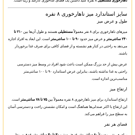
ناهارخوری مستطیل
۸ نفره کلید داشتن یک فضای غذاخوری کارآمد و زیبا است.
سایز استاندارد میز ناهارخوری ۸ نفره
طول و عرض میز
میزهای ناهارخوری برای ۸ نفر معمولاً
مستطیلی
هستند و طول آن‌ها بین
۲۱۰ تا
۲۴۰ سانتی‌متر
و عرض میز حدود
۹۰ تا ۱۰۰ سانتی‌متر
است. این ابعاد به افراد اجازه
می‌دهد به راحتی در کنار هم نشسته و از فضای کافی برای صرف غذا برخوردار
باشند.
عرض بیش از حد بزرگ ممکن است باعث شود افراد در وسط میز دسترسی
راحتی به غذا نداشته باشند، بنابراین عرض استاندارد ۹۰ تا ۱۰۰ سانتی‌متر
مناسب‌ترین اندازه است.
ارتفاع میز
ارتفاع استاندارد برای میز ناهارخوری ۸ نفره معمولاً بین
۷۵ تا ۷۸ سانتی‌متر
است.
این ارتفاع با اکثر صندلی‌ها هماهنگ است و امکان نشستن راحت و دسترسی آسان
به سطح میز را فراهم می‌کند.
فضای هر نفر
برای هر نفر، معمولاً
۶۰ سانتی‌متر عرض میز
و
۳۰ تا ۴۰ سانتی‌متر عمق
در نظر