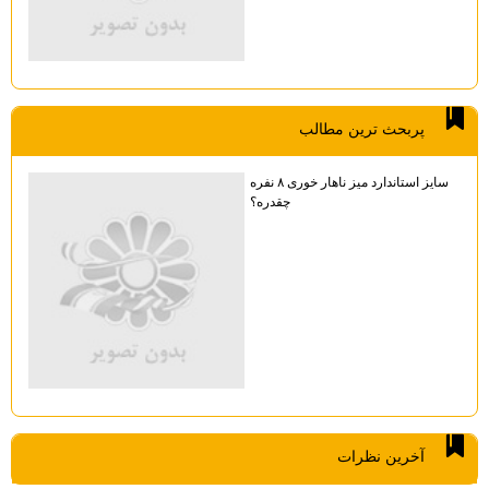
پربحث ترين مطالب
سایز استاندارد میز ناهار خوری ۸ نفره
چقدره؟
آخرين نظرات