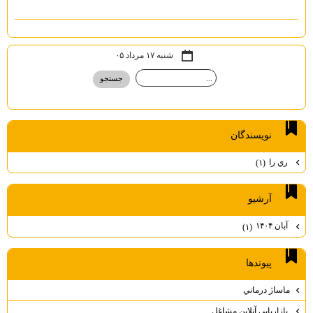
شنبه ۱۷ مرداد ۰۵
نويسندگان
ري را
(۱)
آرشيو
آبان ۱۴۰۴
(۱)
پيوندها
ماساژ درماني
بازاريابي آنلاين مشاغل