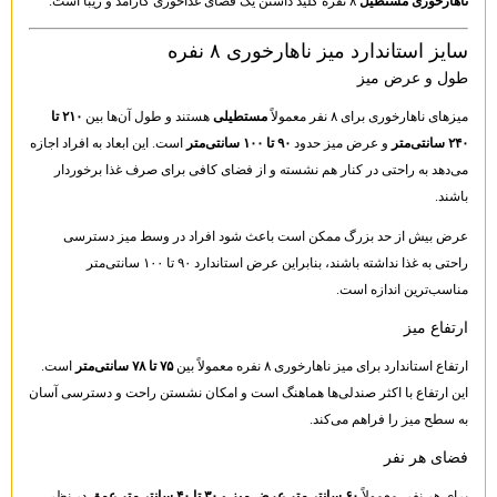
ناهارخوری مستطیل
۸ نفره کلید داشتن یک فضای غذاخوری کارآمد و زیبا است.
سایز استاندارد میز ناهارخوری ۸ نفره
طول و عرض میز
میزهای ناهارخوری برای ۸ نفر معمولاً
مستطیلی
هستند و طول آن‌ها بین
۲۱۰ تا
۲۴۰ سانتی‌متر
و عرض میز حدود
۹۰ تا ۱۰۰ سانتی‌متر
است. این ابعاد به افراد اجازه
می‌دهد به راحتی در کنار هم نشسته و از فضای کافی برای صرف غذا برخوردار
باشند.
عرض بیش از حد بزرگ ممکن است باعث شود افراد در وسط میز دسترسی
راحتی به غذا نداشته باشند، بنابراین عرض استاندارد ۹۰ تا ۱۰۰ سانتی‌متر
مناسب‌ترین اندازه است.
ارتفاع میز
ارتفاع استاندارد برای میز ناهارخوری ۸ نفره معمولاً بین
۷۵ تا ۷۸ سانتی‌متر
است.
این ارتفاع با اکثر صندلی‌ها هماهنگ است و امکان نشستن راحت و دسترسی آسان
به سطح میز را فراهم می‌کند.
فضای هر نفر
برای هر نفر، معمولاً
۶۰ سانتی‌متر عرض میز
و
۳۰ تا ۴۰ سانتی‌متر عمق
در نظر