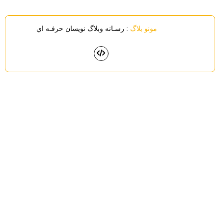
مونو بلاگ
: رسـانه وبلاگ نويسان حرفـه اي