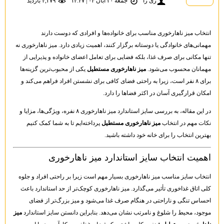
ری را
جمعه ۳۰ آبان ۰۴ | ۱۴:۴۷
۴,۳۷۹ بازديد
انتخاب میز ناهارخوری مناسب برای خانواده‌ها و افرادی که دوست دارند
مهمانی‌های خانوادگی یا دوستانه برگزار کنند، اهمیت زیادی دارد. میز ناهارخوری نه
تنها مکانی برای صرف غذا، بلکه فضایی برای تعامل اعضای خانواده و پذیرایی از
مهمانان محسوب می‌شود.
میز ناهارخوری مستطیل
یکی از محبوب‌ترین گزینه‌ها
برای ۸ نفر است، زیرا به راحتی فضای کافی برای نشستن افراد فراهم می‌کند و
امکان قرارگیری آسان در اکثر فضاها را دارد.
در این مقاله، به بررسی سایز استاندارد میز ناهارخوری ۸ نفره، ویژگی‌ها، مزایا و
نکات مهم در انتخاب
میز ناهارخوری مستطیل
پرداخته‌ایم تا به شما کمک کنیم
بهترین انتخاب را برای خانه خود داشته باشید.
اهمیت انتخاب سایز استاندارد میز ناهارخوری
انتخاب سایز مناسب میز ناهارخوری بسیار مهم است زیرا بر راحتی افراد و جلوه
کلی اتاق غذاخوری تأثیر می‌گذارد. میز ناهارخوری کوچک‌تر از حد استاندارد باعث
احساس تنگی و ناراحتی در هنگام صرف غذا می‌شود و میز بزرگ‌تر از فضای
موجود، محیط را شلوغ و نامرتب نشان می‌دهد. بنابراین دانستن سایز استاندارد
میز