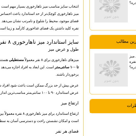
ره؟
انتخاب سایز مناسب میز ناهارخوری بسیار مهم است زیرا
میز ناهارخوری کوچک‌تر از حد استاندارد باعث احساس 
فضای موجود، محیط را شلوغ و نامرتب نشان می‌دهد. بن
نفره کلید داشتن یک فضای غذاخوری کارآمد و زیبا است
سایز استاندارد میز ناهارخوری ۸ نفره
رين مطالب
طول و عرض میز
 میز
میزهای ناهارخوری برای ۸ نفر معمولاً
مستطیلی
هستند 
هار خوری ۸ نفره
ره؟
تا ۱۰۰ سانتی‌متر
است. این ابعاد به افراد اجازه می‌ده
برخوردار باشند.
عرض بیش از حد بزرگ ممکن است باعث شود افراد در و
عرض استاندارد ۹۰ تا ۱۰۰ سانتی‌متر مناسب‌ترین اندازه است.
ارتفاع میز
ظرات
ارتفاع استاندارد برای میز ناهارخوری ۸ نفره معمولاً بین
است و امکان نشستن راحت و دسترسی آسان به سطح م
فضای هر نفر