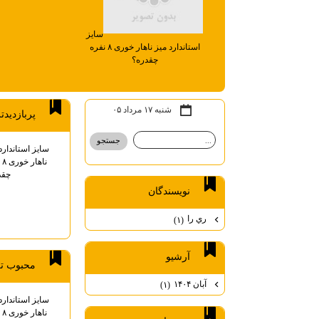
سایز
استاندارد میز ناهار خوری ۸ نفره
چقدره؟
شنبه ۱۷ مرداد ۰۵
پربازديد
سایز استاندارد
نا
چقد
نويسندگان
ري را
(۱)
آرشيو
محبوب ت
آبان ۱۴۰۴
(۱)
سایز استاندارد
نا