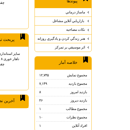
پيوندها
چقد
ماساژ درماني
بازاريابي آنلاين مشاغل
نكات مصاحبه
هنر زندگي كردن و يادگيري روزانه
پربحث ت
اثر موسيقي بر تمركز
سایز استاندارد
نا
خلاصه آمار
چقد
مجموع نمایش‌
۱۲,۷۴۵
مجموع بازدید
۷,۱۴۹
بازدید امروز
۸
بازدید دیروز
۴۶
آخرين ن
مجموع مطالب
۱
مجموع نظرات
۱۰
افراد آنلاین
۱