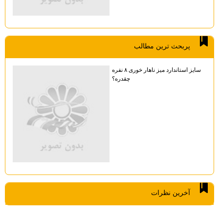
پربحث ترين مطالب
سایز استاندارد میز ناهار خوری ۸ نفره
چقدره؟
آخرين نظرات