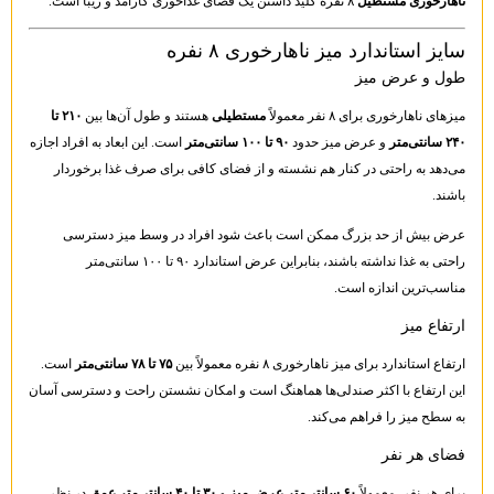
ناهارخوری مستطیل
۸ نفره کلید داشتن یک فضای غذاخوری کارآمد و زیبا است.
سایز استاندارد میز ناهارخوری ۸ نفره
طول و عرض میز
میزهای ناهارخوری برای ۸ نفر معمولاً
مستطیلی
هستند و طول آن‌ها بین
۲۱۰ تا
۲۴۰ سانتی‌متر
و عرض میز حدود
۹۰ تا ۱۰۰ سانتی‌متر
است. این ابعاد به افراد اجازه
می‌دهد به راحتی در کنار هم نشسته و از فضای کافی برای صرف غذا برخوردار
باشند.
عرض بیش از حد بزرگ ممکن است باعث شود افراد در وسط میز دسترسی
راحتی به غذا نداشته باشند، بنابراین عرض استاندارد ۹۰ تا ۱۰۰ سانتی‌متر
مناسب‌ترین اندازه است.
ارتفاع میز
ارتفاع استاندارد برای میز ناهارخوری ۸ نفره معمولاً بین
۷۵ تا ۷۸ سانتی‌متر
است.
این ارتفاع با اکثر صندلی‌ها هماهنگ است و امکان نشستن راحت و دسترسی آسان
به سطح میز را فراهم می‌کند.
فضای هر نفر
برای هر نفر، معمولاً
۶۰ سانتی‌متر عرض میز
و
۳۰ تا ۴۰ سانتی‌متر عمق
در نظر