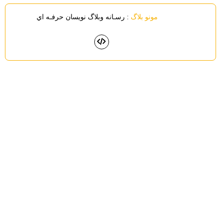
مونو بلاگ
: رسـانه وبلاگ نويسان حرفـه اي