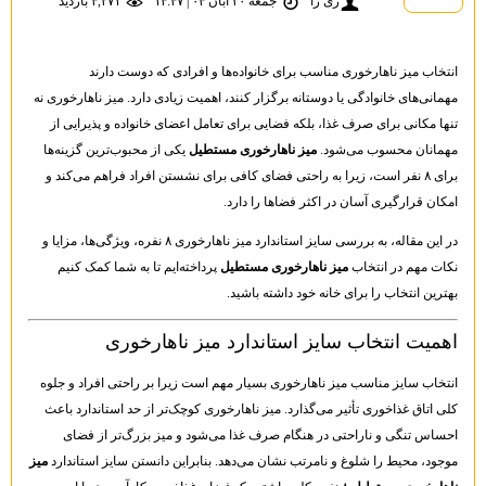
ری را
جمعه ۳۰ آبان ۰۴ | ۱۴:۴۷
۴,۲۷۱ بازديد
انتخاب میز ناهارخوری مناسب برای خانواده‌ها و افرادی که دوست دارند
مهمانی‌های خانوادگی یا دوستانه برگزار کنند، اهمیت زیادی دارد. میز ناهارخوری نه
تنها مکانی برای صرف غذا، بلکه فضایی برای تعامل اعضای خانواده و پذیرایی از
مهمانان محسوب می‌شود.
میز ناهارخوری مستطیل
یکی از محبوب‌ترین گزینه‌ها
برای ۸ نفر است، زیرا به راحتی فضای کافی برای نشستن افراد فراهم می‌کند و
امکان قرارگیری آسان در اکثر فضاها را دارد.
در این مقاله، به بررسی سایز استاندارد میز ناهارخوری ۸ نفره، ویژگی‌ها، مزایا و
نکات مهم در انتخاب
میز ناهارخوری مستطیل
پرداخته‌ایم تا به شما کمک کنیم
بهترین انتخاب را برای خانه خود داشته باشید.
اهمیت انتخاب سایز استاندارد میز ناهارخوری
انتخاب سایز مناسب میز ناهارخوری بسیار مهم است زیرا بر راحتی افراد و جلوه
کلی اتاق غذاخوری تأثیر می‌گذارد. میز ناهارخوری کوچک‌تر از حد استاندارد باعث
احساس تنگی و ناراحتی در هنگام صرف غذا می‌شود و میز بزرگ‌تر از فضای
موجود، محیط را شلوغ و نامرتب نشان می‌دهد. بنابراین دانستن سایز استاندارد
میز