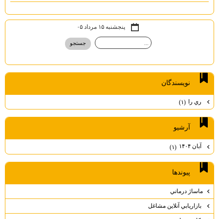
پنجشنبه ۱۵ مرداد ۰۵
نويسندگان
ري را
(۱)
آرشيو
آبان ۱۴۰۴
(۱)
پيوندها
ماساژ درماني
بازاريابي آنلاين مشاغل