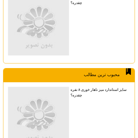
چقدره؟
محبوب ترين مطالب
سایز استاندارد میز ناهار خوری ۸ نفره
چقدره؟