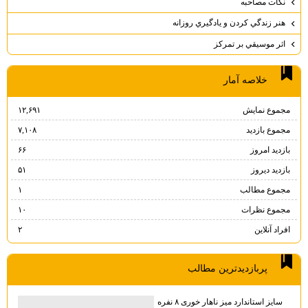
نكات مصاحبه
هنر زندگي كردن و يادگيري روزانه
اثر موسيقي بر تمركز
خلاصه آمار
مجموع نمایش‌
۱۲,۶۹۱
مجموع بازدید
۷,۱۰۸
بازدید امروز
۶۶
بازدید دیروز
۵۱
مجموع مطالب
۱
مجموع نظرات
۱۰
افراد آنلاین
۲
پربازديدترين مطالب
سایز استاندارد میز ناهار خوری ۸ نفره