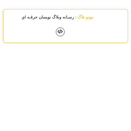
مونو بلاگ
: رسـانه وبلاگ نويسان حرفـه اي