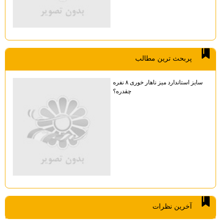
پربحث ترين مطالب
سایز استاندارد میز ناهار خوری ۸ نفره
چقدره؟
آخرين نظرات