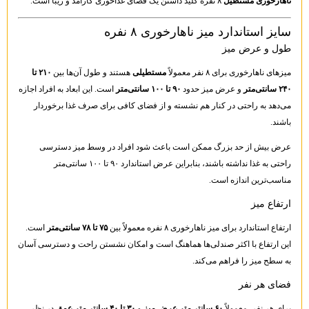
ناهارخوری مستطیل
۸ نفره کلید داشتن یک فضای غذاخوری کارآمد و زیبا است.
سایز استاندارد میز ناهارخوری ۸ نفره
طول و عرض میز
میزهای ناهارخوری برای ۸ نفر معمولاً
مستطیلی
هستند و طول آن‌ها بین
۲۱۰ تا
۲۴۰ سانتی‌متر
و عرض میز حدود
۹۰ تا ۱۰۰ سانتی‌متر
است. این ابعاد به افراد اجازه
می‌دهد به راحتی در کنار هم نشسته و از فضای کافی برای صرف غذا برخوردار
باشند.
عرض بیش از حد بزرگ ممکن است باعث شود افراد در وسط میز دسترسی
راحتی به غذا نداشته باشند، بنابراین عرض استاندارد ۹۰ تا ۱۰۰ سانتی‌متر
مناسب‌ترین اندازه است.
ارتفاع میز
ارتفاع استاندارد برای میز ناهارخوری ۸ نفره معمولاً بین
۷۵ تا ۷۸ سانتی‌متر
است.
این ارتفاع با اکثر صندلی‌ها هماهنگ است و امکان نشستن راحت و دسترسی آسان
به سطح میز را فراهم می‌کند.
فضای هر نفر
برای هر نفر، معمولاً
۶۰ سانتی‌متر عرض میز
و
۳۰ تا ۴۰ سانتی‌متر عمق
در نظر