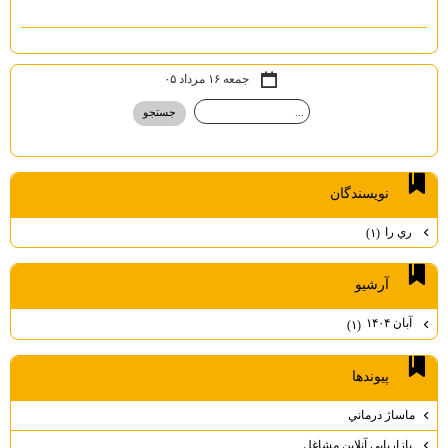
جمعه ۱۶ مرداد ۰۵
نويسندگان
ري را
(۱)
آرشيو
آبان ۱۴۰۴
(۱)
پيوندها
ماساژ درماني
بازاريابي آنلاين مشاغل