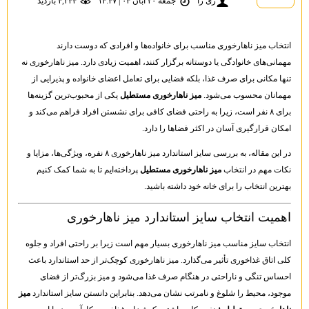
ری را
جمعه ۳۰ آبان ۰۴ | ۱۴:۴۷
۴,۳۴۴ بازديد
انتخاب میز ناهارخوری مناسب برای خانواده‌ها و افرادی که دوست دارند
مهمانی‌های خانوادگی یا دوستانه برگزار کنند، اهمیت زیادی دارد. میز ناهارخوری نه
تنها مکانی برای صرف غذا، بلکه فضایی برای تعامل اعضای خانواده و پذیرایی از
مهمانان محسوب می‌شود.
میز ناهارخوری مستطیل
یکی از محبوب‌ترین گزینه‌ها
برای ۸ نفر است، زیرا به راحتی فضای کافی برای نشستن افراد فراهم می‌کند و
امکان قرارگیری آسان در اکثر فضاها را دارد.
در این مقاله، به بررسی سایز استاندارد میز ناهارخوری ۸ نفره، ویژگی‌ها، مزایا و
نکات مهم در انتخاب
میز ناهارخوری مستطیل
پرداخته‌ایم تا به شما کمک کنیم
بهترین انتخاب را برای خانه خود داشته باشید.
اهمیت انتخاب سایز استاندارد میز ناهارخوری
انتخاب سایز مناسب میز ناهارخوری بسیار مهم است زیرا بر راحتی افراد و جلوه
کلی اتاق غذاخوری تأثیر می‌گذارد. میز ناهارخوری کوچک‌تر از حد استاندارد باعث
احساس تنگی و ناراحتی در هنگام صرف غذا می‌شود و میز بزرگ‌تر از فضای
موجود، محیط را شلوغ و نامرتب نشان می‌دهد. بنابراین دانستن سایز استاندارد
میز